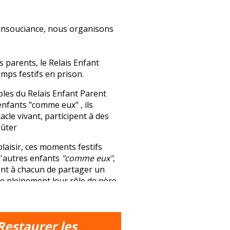
l’insouciance, nous organisons
s parents, le Relais Enfant
mps festifs en prison.
oles du Relais Enfant Parent
enfants "comme eux" , ils
cle vivant, participent à des
oûter
plaisir, ces moments festifs
d'autres enfants
"comme eux"
,
tent à chacun de partager un
e pleinement leur rôle de père
grand bonheur des enfants.
Restaurer les