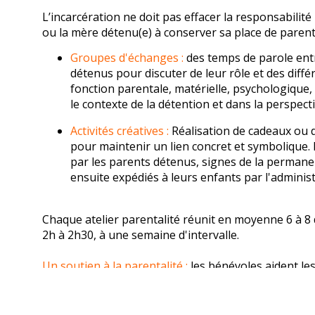
L’incarcération ne doit pas effacer la responsabilit
ou la mère détenu(e) à conserver sa place de parent
Groupes d'échanges :
des temps de parole ent
détenus pour discuter de leur rôle et des diff
fonction parentale, matérielle, psychologique, 
le contexte de la détention et dans la perspecti
Activités créatives :
Réalisation de cadeaux ou 
pour maintenir un lien concret et symbolique. L
par les parents détenus, signes de la permanen
ensuite expédiés à leurs enfants par l'administ
Chaque atelier parentalité réunit en moyenne 6 à 8
2h à 2h30, à une semaine d'intervalle.
Un soutien à la parentalité :
les bénévoles aident les
assumer leurs responsabilités malgré la distance.