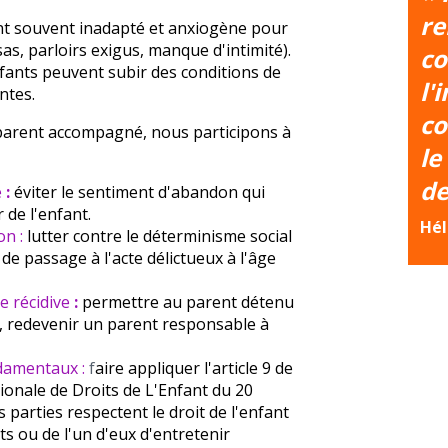
re
t souvent inadapté et anxiogène pour
sas, parloirs exigus, manque d'intimité).
co
nfants peuvent subir des conditions de
l'
antes.
co
parent accompagné, nous participons à
le
de
e
:
éviter le sentiment d'abandon qui
 de l'enfant.
Hél
on :
lutter contre le déterminisme social
 de passage à l'acte délictueux à l'âge
e récidive
:
permettre au parent détenu
f , redevenir un parent responsable à
ndamentaux :
f
aire appliquer l'article 9 de
ionale de Droits de L'Enfant du 20
 parties respectent le droit de l'enfant
s ou de l'un d'eux d'entretenir