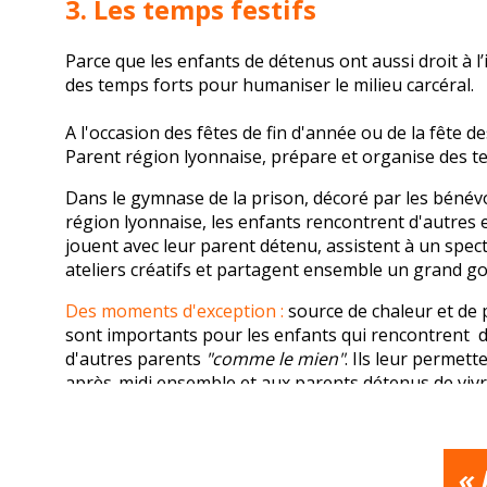
3. Les temps festifs
Parce que les enfants de détenus ont aussi droit à 
des temps forts pour humaniser le milieu carcéral.
A l'occasion des fêtes de fin d'année ou de la fête de
Parent région lyonnaise, prépare et organise des te
Dans le gymnase de la prison, décoré par les bénév
région lyonnaise, les enfants rencontrent d'autres 
jouent avec leur parent détenu, assistent à un specta
ateliers créatifs et partagent ensemble un grand g
Des moments d'exception :
source de chaleur et de 
sont importants pour les enfants qui rencontrent 
d'autres parents
"comme le mien"
. Ils leur permet
après-midi ensemble et aux parents détenus de vivr
ou de mère pendant quelques heures pour le plus 
« 