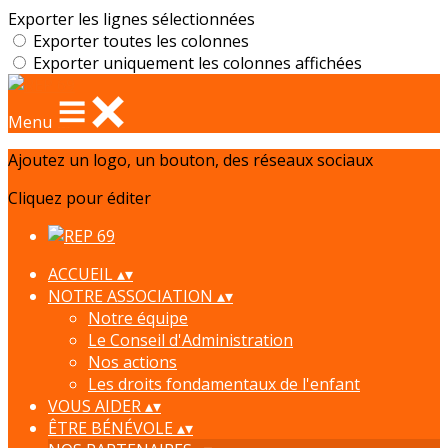
Exporter les lignes sélectionnées
Exporter toutes les colonnes
Exporter uniquement les colonnes affichées
Menu
Ajoutez un logo, un bouton, des réseaux sociaux
Cliquez pour éditer
ACCUEIL
▴
▾
NOTRE ASSOCIATION
▴
▾
Notre équipe
Le Conseil d'Administration
Nos actions
Les droits fondamentaux de l'enfant
VOUS AIDER
▴
▾
ÊTRE BÉNÉVOLE
▴
▾