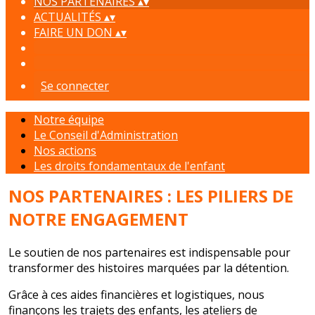
NOS PARTENAIRES
▴
▾
ACTUALITÉS
▴
▾
FAIRE UN DON
▴
▾
Se connecter
Notre équipe
Le Conseil d'Administration
Nos actions
Les droits fondamentaux de l'enfant
NOS PARTENAIRES
: LES PILIERS DE
NOTRE ENGAGEMENT
L
e soutien de nos partenaires est indispensable pour
transformer des histoires marquées par la détention.
Grâce à ces aides financières et logistiques, nous
finançons les trajets des enfants, les ateliers de